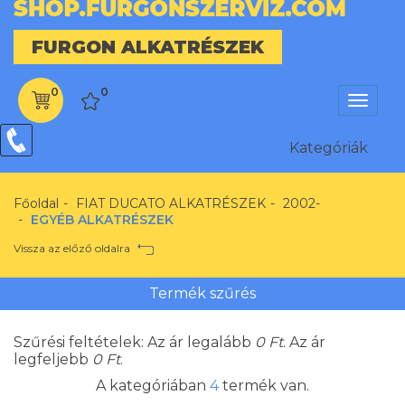
FURGON ALKATRÉSZEK
0
0
Menü
Kategóriák
Kategóriák
Főoldal
FIAT DUCATO ALKATRÉSZEK
2002-
EGYÉB ALKATRÉSZEK
Vissza az előző oldalra
Termék szűrés
Szűrési feltételek: Az ár legalább
0
Ft
. Az ár
legfeljebb
0
Ft
.
A kategóriában
4
termék van.