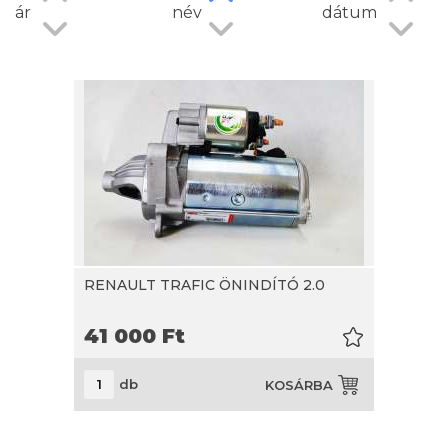
ár
név
dátum
RENAULT TRAFIC ÖNINDÍTÓ 2.0
41 000
Ft
db
KOSÁRBA