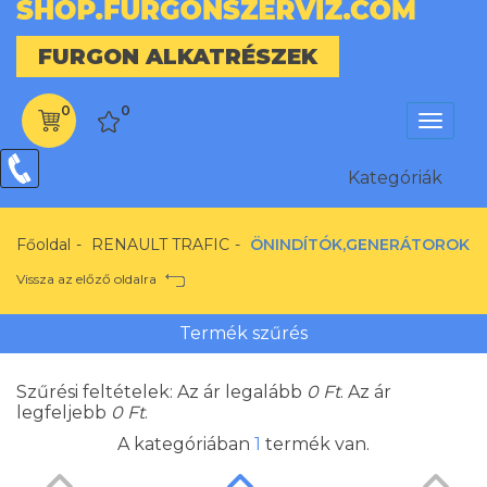
FURGON ALKATRÉSZEK
0
0
Menü
Kategóriák
Kategóriák
Főoldal
RENAULT TRAFIC
ÖNINDÍTÓK,GENERÁTOROK
Vissza az előző oldalra
Termék szűrés
Szűrési feltételek: Az ár legalább
0
Ft
. Az ár
legfeljebb
0
Ft
.
A kategóriában
1
termék van.