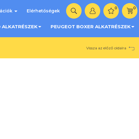
0
0
mációk
Elérhetőségek
O ALKATRÉSZEK
PEUGEOT BOXER ALKATRÉSZEK
Vissza az előző oldalra