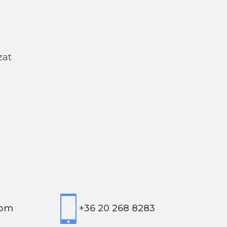
zat
com
+36 20 268 8283