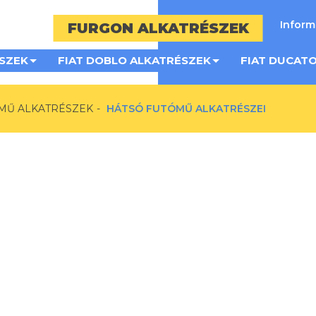
Infor
FURGON ALKATRÉSZEK
SZEK
FIAT DOBLO ALKATRÉSZEK
FIAT DUCAT
MŰ ALKATRÉSZEK
HÁTSÓ FUTÓMŰ ALKATRÉSZEI