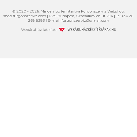
© 2020 - 2026. Minden jog fenntartva Furgonszerviz Webshop.
shop.furgonszerviz.com
|
1239
Budapest
,
Grassalkovich út 294
|
Tel:
+36 20
268 8283
| E-mail:
furgonszerviz@gmail.com
Webáruház készítés