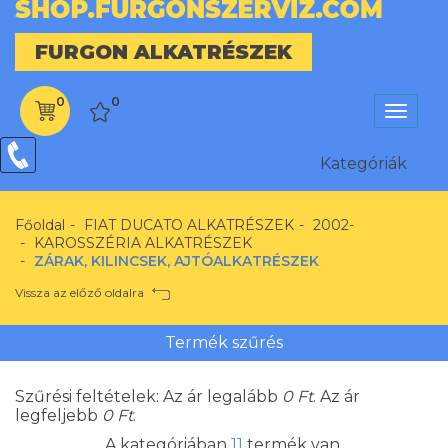
FURGON ALKATRÉSZEK
0
0
Menü
Kategóriák
Kategóriák
Főoldal
FIAT DUCATO ALKATRÉSZEK
2002-
KAROSSZÉRIA ALKATRÉSZEK
ZÁRAK, KILINCSEK, AJTÓALKATRÉSZEK
Vissza az előző oldalra
Termék szűrés
Szűrési feltételek: Az ár legalább
0
Ft
. Az ár
legfeljebb
0
Ft
.
A kategóriában
11
termék van.