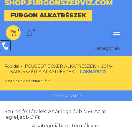
FURGON ALKATRÉSZEK
0
0
Menü
Kategóriák
Kategóriák
Főoldal
PEUGEOT BOXER ALKATRÉSZEK
2014-
KAROSSZÉRIA ALKATRÉSZEK
LÖKHÁRÍTÓ
Vissza az előző oldalra
Termék szűrés
Szűrési feltételek: Az ár legalább
0
Ft
. Az ár
legfeljebb
0
Ft
.
A kategóriában
1
termék van.