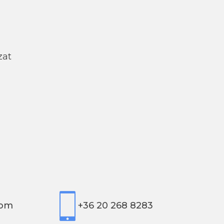
zat
com
+36 20 268 8283