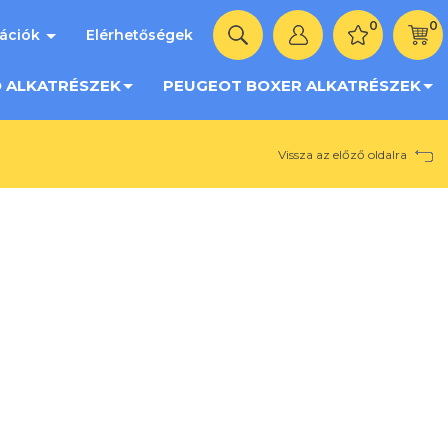
0
0
mációk
Elérhetőségek
O ALKATRÉSZEK
PEUGEOT BOXER ALKATRÉSZEK
Vissza az előző oldalra