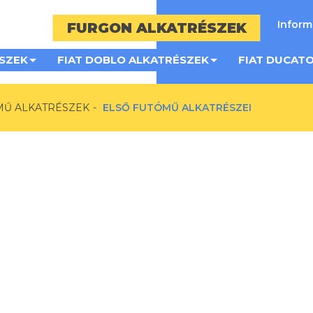
Infor
FURGON ALKATRÉSZEK
SZEK
FIAT DOBLO ALKATRÉSZEK
FIAT DUCAT
MŰ ALKATRÉSZEK
ELSŐ FUTÓMŰ ALKATRÉSZEI