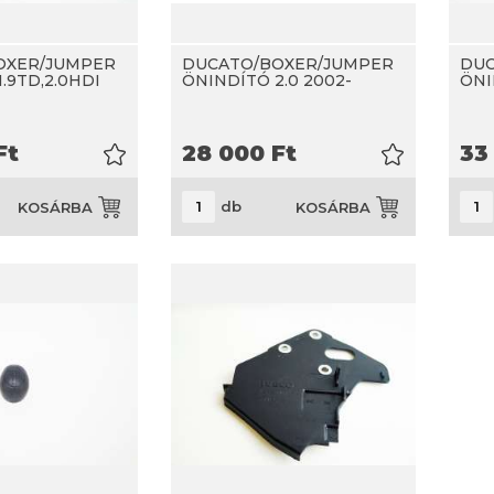
OXER/JUMPER
DUCATO/BOXER/JUMPER
DUC
.9TD,2.0HDI
ÖNINDÍTÓ 2.0 2002-
ÖNI
Ft
28 000
Ft
33
db
KOSÁRBA
KOSÁRBA