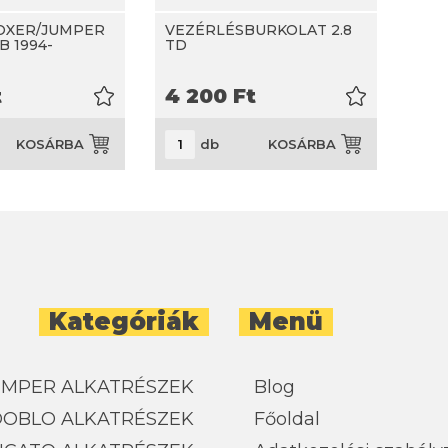
OXER/JUMPER
VEZÉRLÉSBURKOLAT 2.8
 1994-
TD
t
4 200
Ft
db
KOSÁRBA
KOSÁRBA
Kategóriák
Menü
UMPER ALKATRÉSZEK
Blog
 DOBLO ALKATRÉSZEK
Főoldal