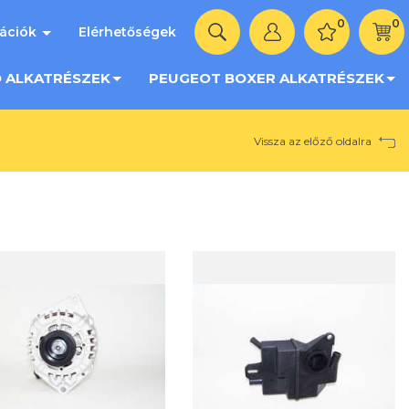
0
0
mációk
Elérhetőségek
O ALKATRÉSZEK
PEUGEOT BOXER ALKATRÉSZEK
Vissza az előző oldalra