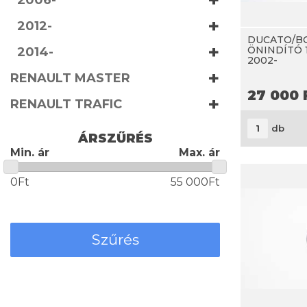
+
2006-
+
2012-
DUCATO/B
+
ÖNINDÍTÓ 1
2014-
2002-
+
RENAULT MASTER
27 000
+
RENAULT TRAFIC
db
ÁRSZŰRÉS
Min. ár
Max. ár
0Ft
55 000Ft