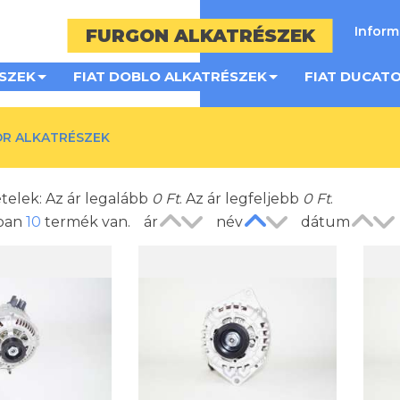
Infor
FURGON ALKATRÉSZEK
SZEK
FIAT DOBLO ALKATRÉSZEK
FIAT DUCAT
R ALKATRÉSZEK
ételek: Az ár legalább
0
Ft
. Az ár legfeljebb
0
Ft
.
ában
10
termék van.
ár
név
dátum