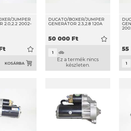
OXER/JUMPER
DUCATO/BOXER/JUMPER
DUC
2.0,2.2 2002-
GENERÁTOR 2.3,2.8 120A
GEN
200
50 000
Ft
Ft
55
db
Ez a termék nincs
KOSÁRBA
készleten.