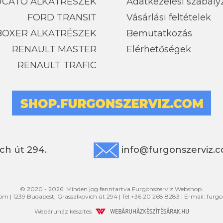
UCATO ALKATRÉSZEK
Adatkezelési szabály
FORD TRANSIT
Vásárlási feltételek
BOXER ALKATRÉSZEK
Bemutatkozás
RENAULT MASTER
Elérhetőségek
RENAULT TRAFIC
ch út 294.
info@furgonszerviz.
© 2020 - 2026. Minden jog fenntartva Furgonszerviz Webshop.
com
|
1239
Budapest
,
Grassalkovich út 294
|
Tel:
+36 20 268 8283
| E-mail:
furg
Webáruház készítés