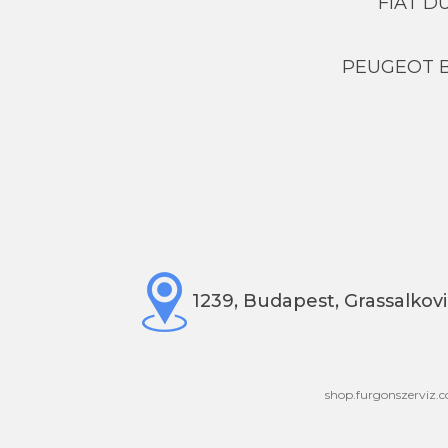
FIAT D
PEUGEOT 
1239, Budapest, Grassalkovi
shop.furgonszerviz.