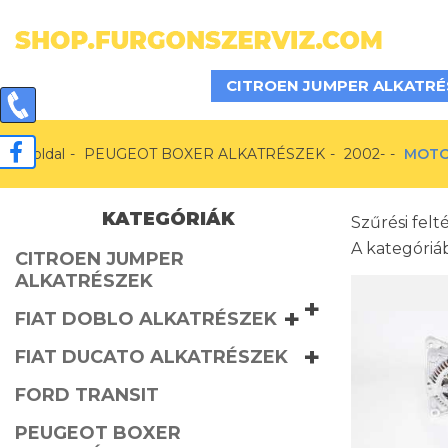
CITROEN JUMPER ALKATRÉ
Főoldal
PEUGEOT BOXER ALKATRÉSZEK
2002-
MOTO
KATEGÓRIÁK
Szűrési felt
A kategóri
CITROEN JUMPER
ALKATRÉSZEK
+
+
FIAT DOBLO ALKATRÉSZEK
+
FIAT DUCATO ALKATRÉSZEK
FORD TRANSIT
PEUGEOT BOXER