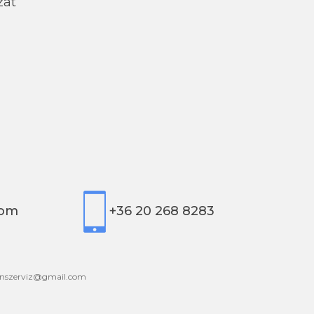
zat
com
+36 20 268 8283
onszerviz@gmail.com