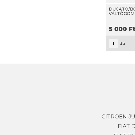
DUCATO/B
VÁLTÓGOMB
5 000
F
db
CITROEN J
FIAT