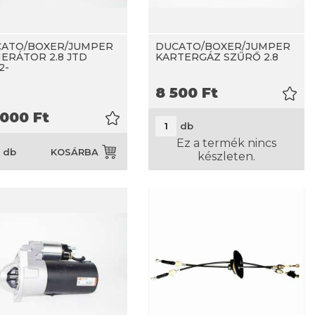
ATO/BOXER/JUMPER
DUCATO/BOXER/JUMPER
ERÁTOR 2.8 JTD
KARTERGÁZ SZŰRŐ 2.8
2-
8 500
Ft
 000
Ft
db
Ez a termék nincs
db
KOSÁRBA
készleten.