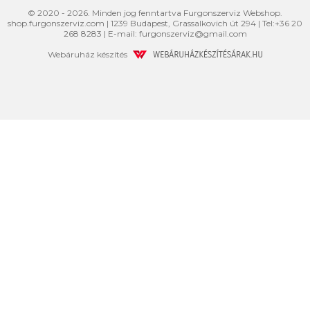
© 2020 - 2026. Minden jog fenntartva Furgonszerviz Webshop.
shop.furgonszerviz.com
|
1239
Budapest
,
Grassalkovich út 294
|
Tel:
+36 20
268 8283
| E-mail:
furgonszerviz@gmail.com
Webáruház készítés