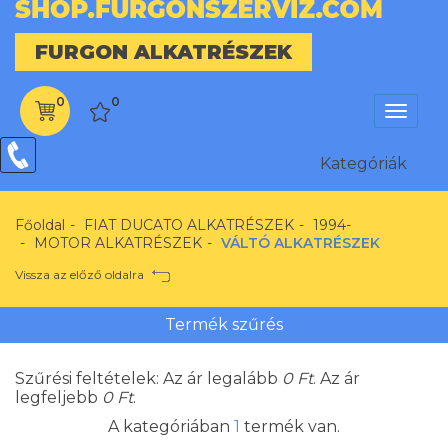
FURGON ALKATRÉSZEK
0
0
Menü
Kategóriák
Kategóriák
Főoldal
FIAT DUCATO ALKATRÉSZEK
1994-
MOTOR ALKATRÉSZEK
VÁLTÓ ALKATRÉSZEK
Vissza az előző oldalra
Termék szűrés
Szűrési feltételek: Az ár legalább
0
Ft
. Az ár
legfeljebb
0
Ft
.
A kategóriában
1
termék van.