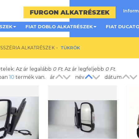
Infor
FURGON ALKATRÉSZEK
SZEK
FIAT DOBLO ALKATRÉSZEK
FIAT DUCAT
SSZÉRIA ALKATRÉSZEK
TÜKRÖK
ételek: Az ár legalább
0
Ft
. Az ár legfeljebb
0
Ft
.
ában
10
termék van.
ár
név
dátum