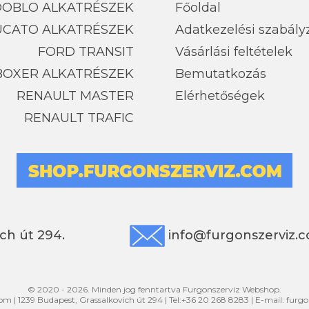
 DOBLO ALKATRÉSZEK
Főoldal
UCATO ALKATRÉSZEK
Adatkezelési szabály
FORD TRANSIT
Vásárlási feltételek
BOXER ALKATRÉSZEK
Bemutatkozás
RENAULT MASTER
Elérhetőségek
RENAULT TRAFIC
ch út 294.
info@furgonszerviz.
© 2020 - 2026. Minden jog fenntartva Furgonszerviz Webshop.
com
|
1239
Budapest
,
Grassalkovich út 294
|
Tel:
+36 20 268 8283
| E-mail:
furg