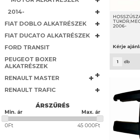
+
MOTOR ALKATRÉSZEK
+
2014-
HOSSZÚSZ
TÜKÖR,MEC
+
FIAT DOBLO ALKATRÉSZEK
2006-
+
FIAT DUCATO ALKATRÉSZEK
Kérje aján
FORD TRANSIT
PEUGEOT BOXER
db
ALKATRÉSZEK
+
+
RENAULT MASTER
+
RENAULT TRAFIC
ÁRSZŰRÉS
Min. ár
Max. ár
0Ft
45 000Ft