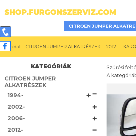
CITROEN JUMPER ALKATRÉ
Főoldal
CITROEN JUMPER ALKATRÉSZEK
2012-
KARO
KATEGÓRIÁK
Szűrési felt
A kategóri
CITROEN JUMPER
ALKATRÉSZEK
−
+
1994-
+
2002-
+
2006-
−
2012-