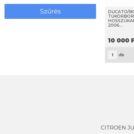
DUCATO/B
TÜKÖRBOR
HOSSZÚKAR
2006…
10 000
F
db
CITROEN J