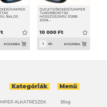
OXER/JUMPER
DUCATO/BOXER/JUMPER
ÍTÁS
TÜKÖRBORÍTÁS
Ú, BALOS
HOSSZÚSZÁRÚ JOBB
2006…
t
10 000
Ft
db
KOSÁRBA
KOSÁRBA
Kategóriák
Menü
UMPER ALKATRÉSZEK
Blog