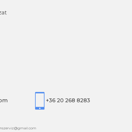
zat
com
+36 20 268 8283
onszerviz@gmail.com