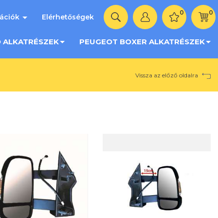
0
0
mációk
Elérhetőségek
O ALKATRÉSZEK
PEUGEOT BOXER ALKATRÉSZEK
Vissza az előző oldalra