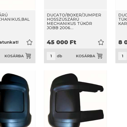
ÁRÚ
DUCATO/BOXER/JUMPER
DUC
HANIKUS,BAL
HOSSZÚSZÁRÚ
TÜK
MECHANIKUS TÜKÖR
KAR
JOBB 2006…
45 000
Ft
8 
latunkat!
db
KOSÁRBA
KOSÁRBA