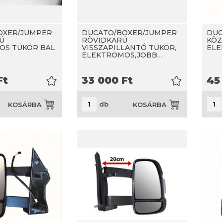
OXER/JUMPER
DUCATO/BOXER/JUMPER
DUC
Ú
RÖVIDKARÚ
KÖZ
OS TÜKÖR BAL
VISSZAPILLANTÓ TÜKÖR,
ELE
ELEKTROMOS,JOBB…
Ft
33 000
Ft
45
db
KOSÁRBA
KOSÁRBA