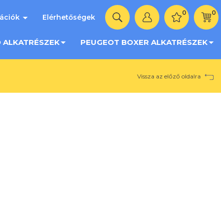
0
0
mációk
Elérhetőségek
O ALKATRÉSZEK
PEUGEOT BOXER ALKATRÉSZEK
Vissza az előző oldalra