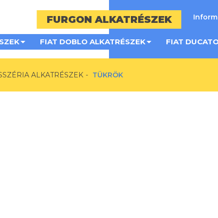
Infor
FURGON ALKATRÉSZEK
SZEK
FIAT DOBLO ALKATRÉSZEK
FIAT DUCAT
SSZÉRIA ALKATRÉSZEK
TÜKRÖK