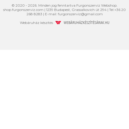
© 2020 - 2026. Minden jog fenntartva Furgonszerviz Webshop.
shop.furgonszerviz.com
|
1239
Budapest
,
Grassalkovich út 294
|
Tel:
+36 20
268 8283
| E-mail:
furgonszerviz@gmail.com
Webáruház készítés