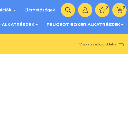
0
0
mációk
Elérhetőségek
O ALKATRÉSZEK
PEUGEOT BOXER ALKATRÉSZEK
Vissza az előző oldalra