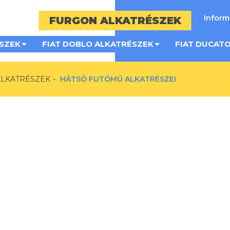
Infor
FURGON ALKATRÉSZEK
SZEK
FIAT DOBLO ALKATRÉSZEK
FIAT DUCAT
ALKATRÉSZEK
HÁTSÓ FUTÓMŰ ALKATRÉSZEI