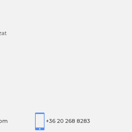
zat
com
+36 20 268 8283