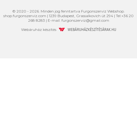
© 2020 - 2026. Minden jog fenntartva Furgonszerviz Webshop.
shop.furgonszerviz.com
|
1239
Budapest
,
Grassalkovich út 294
|
Tel:
+36 20
268 8283
| E-mail:
furgonszerviz@gmail.com
Webáruház készítés