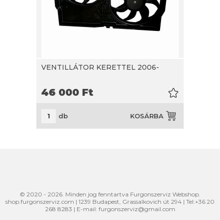
VENTILLÁTOR KERETTEL 2006-
46 000
Ft
db
KOSÁRBA
© 2020 - 2026. Minden jog fenntartva Furgonszerviz Webshop.
shop.furgonszerviz.com
|
1239
Budapest
,
Grassalkovich út 294
|
Tel:
+36 20
268 8283
| E-mail:
furgonszerviz@gmail.com