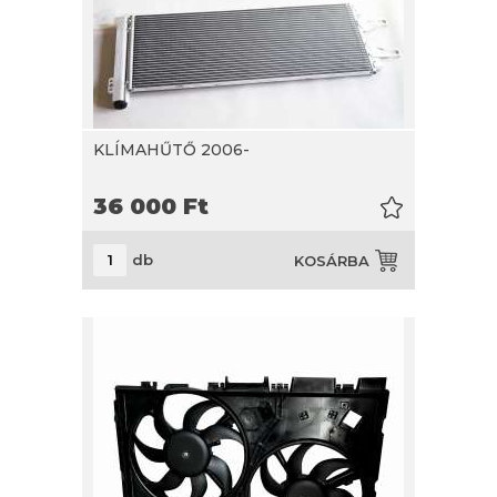
KLÍMAHŰTŐ 2006-
36 000
Ft
db
KOSÁRBA