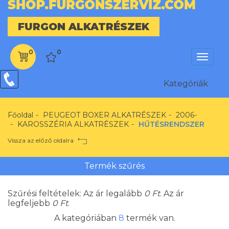
FURGON ALKATRÉSZEK
0
0
Menü
Kategóriák
Kategóriák
Főoldal
PEUGEOT BOXER ALKATRÉSZEK
2006-
KAROSSZÉRIA ALKATRÉSZEK
HŰTÉSRENDSZER
Vissza az előző oldalra
Termék szűrés
Szűrési feltételek: Az ár legalább
0
Ft
. Az ár
legfeljebb
0
Ft
.
A kategóriában
8
termék van.